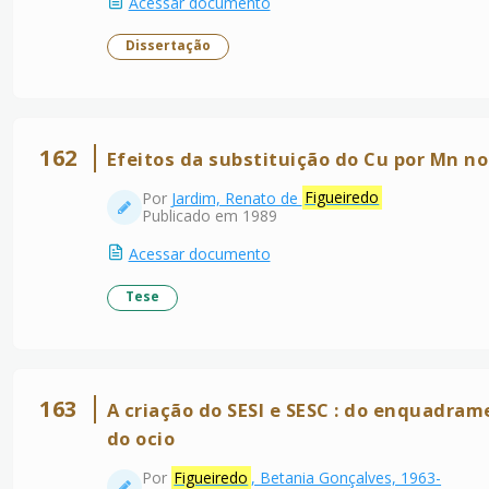
Acessar documento
Dissertação
162
Efeitos da substituição do Cu por Mn 
Por
Jardim, Renato de
Figueiredo
Publicado em 1989
Acessar documento
Tese
163
A criação do SESI e SESC : do enquadra
do ocio
Por
Figueiredo
, Betania Gonçalves, 1963-