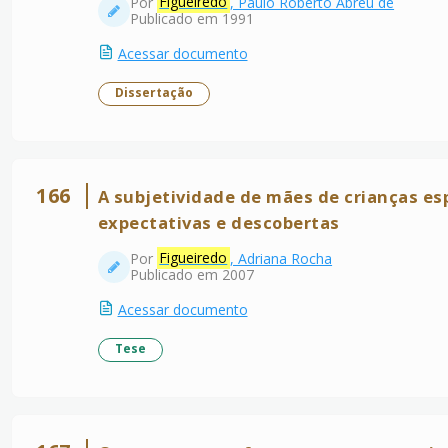
Por
Figueiredo
, Paulo Roberto Abreu de
Publicado em 1991
Acessar documento
Dissertação
166
A subjetividade de mães de crianças es
expectativas e descobertas
Por
Figueiredo
, Adriana Rocha
Publicado em 2007
Acessar documento
Tese