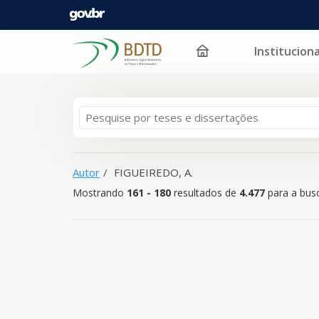
Instituciona
Mostrando
Pular para o conteúdo
161 - 180
resultados de
4.477
para a busca '
FIGUEIR
Autor
FIGUEIREDO, A.
Mostrando
161 - 180
resultados de
4.477
para a busc