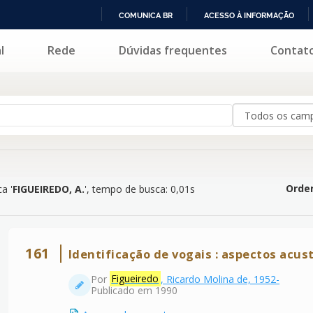
COMUNICA BR
ACESSO À INFORMAÇÃO
IR
l
Rede
Dúvidas frequentes
Contat
EDO, A.
'
PARA
O
CONTEÚDO
Orden
a '
FIGUEIREDO, A.
'
, tempo de busca: 0,01s
161
Identificação de vogais : aspectos acust
Por
Figueiredo
, Ricardo Molina de, 1952-
Publicado em 1990