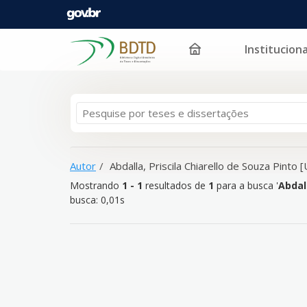
Instituciona
Mostrando
Pular para o conteúdo
1 - 1
resultados de
1
para a busca '
Abdalla, Priscila
Autor
Abdalla, Priscila Chiarello de Souza Pinto
Mostrando
1 - 1
resultados de
1
para a busca '
Abdall
busca: 0,01s