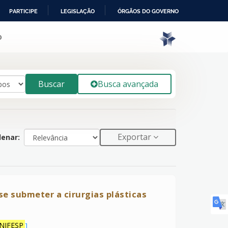
PARTICIPE
LEGISLAÇÃO
ÓRGÃOS DO GOVERNO
o
Buscar
Busca avançada
Exportar
enar:
se submeter a cirurgias plásticas
NIFESP
]