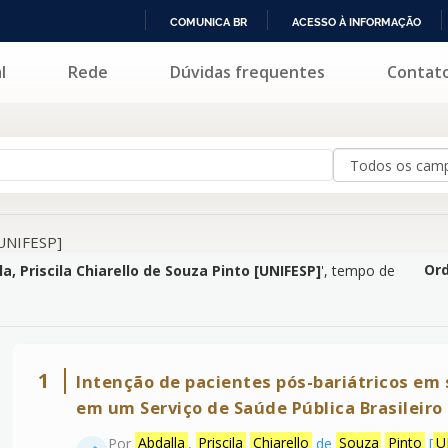
COMUNICA BR
ACESSO À INFORMAÇÃO
IR
l
Rede
Dúvidas frequentes
Contat
 Chiarello de Souza Pinto [UNIFESP]
'
PARA
O
CONTEÚDO
 [UNIFESP]
Ord
a, Priscila Chiarello de Souza Pinto [UNIFESP]
'
, tempo de
1
Intenção de pacientes pós-bariátricos em 
em um Serviço de Saúde Pública Brasileiro
Por
Abdalla
,
Priscila
Chiarello
de
Souza
Pinto
[
U