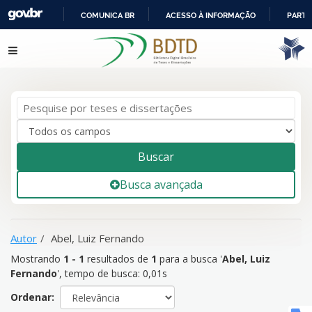
COMUNICA BR
ACESSO À INFORMAÇÃO
PARTI
IR
Mostrando
1 - 1
resultados de
1
para a busca '
Abel, Luiz
Pular para o conteúdo
PARA
Fernando
'
O
CONTEÚDO
Buscar
Busca avançada
Autor
Abel, Luiz Fernando
Mostrando
1 - 1
resultados de
1
para a busca '
Abel, Luiz
Fernando
'
, tempo de busca: 0,01s
Ordenar: