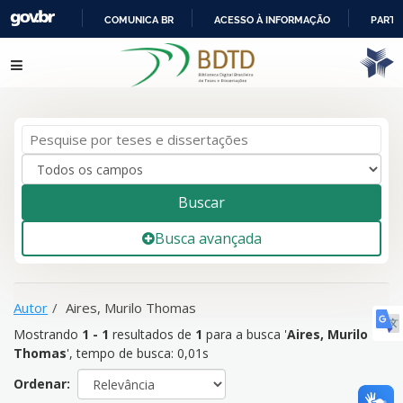
COMUNICA BR
ACESSO À INFORMAÇÃO
PARTI
IR
Mostrando
1 - 1
resultados de
1
para a busca '
Aires, Murilo
Pular para o conteúdo
PARA
Thomas
'
O
CONTEÚDO
Buscar
Busca avançada
Autor
Aires, Murilo Thomas
Mostrando
1 - 1
resultados de
1
para a busca '
Aires, Murilo
Thomas
'
, tempo de busca: 0,01s
Ordenar: