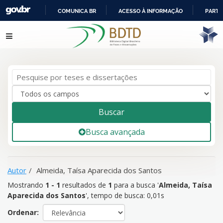
COMUNICA BR
ACESSO À INFORMAÇÃO
PARTI
IR
Mostrando
1 - 1
resultados de
1
para a busca '
Almeida, Taísa
Pular para o conteúdo
PARA
Aparecida dos Santos
'
O
CONTEÚDO
Buscar
Busca avançada
Autor
Almeida, Taísa Aparecida dos Santos
Mostrando
1 - 1
resultados de
1
para a busca '
Almeida, Taísa
Aparecida dos Santos
'
, tempo de busca: 0,01s
Ordenar: