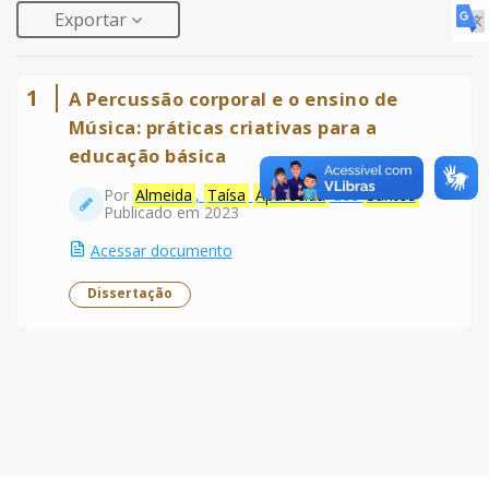
Exportar
1
A Percussão corporal e o ensino de
Música: práticas criativas para a
educação básica
Por
Almeida
,
Taísa
Aparecida
dos
Santos
Publicado em 2023
Acessar documento
Dissertação