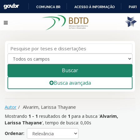
COMUNICA BR
ACESSO À INFORMAÇÃO
PARTI
IR
Mostrando
1 - 1
resultados de
1
para a busca '
Alvarim, Larissa
Pular para o conteúdo
PARA
Thayane
'
O
CONTEÚDO
Buscar
Busca avançada
Autor
Alvarim, Larissa Thayane
Mostrando
1 - 1
resultados de
1
para a busca '
Alvarim,
Larissa Thayane
'
, tempo de busca: 0,00s
Ordenar: