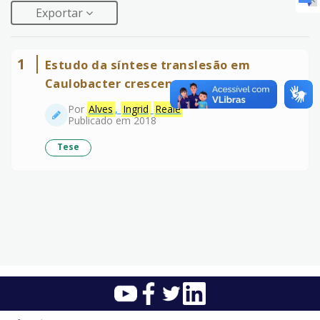
Exportar
1
Estudo da síntese translesão em
Caulobacter crescentus.
Por
Alves
,
Ingrid
Reale
Publicado em 2018
Tese