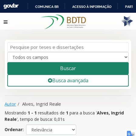
COMUNICA BR
ACESSO À INFORMAÇÃO
PARTI
IR
Mostrando
1 - 1
resultados de
1
para a busca '
Alves, Ingrid
Pular para o conteúdo
PARA
Reale
'
O
CONTEÚDO
Buscar
Busca avançada
Autor
Alves, Ingrid Reale
Mostrando
1 - 1
resultados de
1
para a busca '
Alves, Ingrid
Reale
'
, tempo de busca: 0,01s
Ordenar: