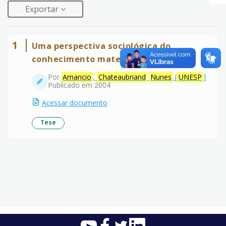
Exportar
1
Uma perspectiva sociológica do
conhecimento matemático
Por
Amancio
,
Chateaubriand
Nunes
[
UNESP
]
Publicado em 2004
Acessar documento
Tese