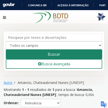
COMUNICA BR
ACESSO À INFORMAÇÃO
PARTI
IR
Mostrando
1 - 1
resultados de
1
para a busca '
Amancio,
Pular para o conteúdo
PARA
Chateaubriand Nunes [UNESP]
'
O
CONTEÚDO
Buscar
Busca avançada
Autor
Amancio, Chateaubriand Nunes [UNESP]
Mostrando
1 - 1
resultados de
1
para a busca '
Amancio,
Chateaubriand Nunes [UNESP]
'
, tempo de busca: 0,00s
Ordenar: