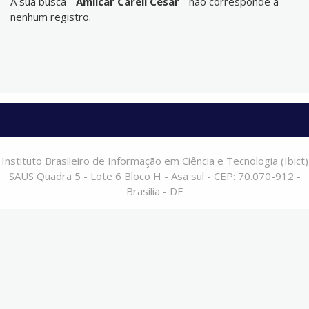
A sua busca -
Amilcar Careli César
- não corresponde a
nenhum registro.
Instituto Brasileiro de Informação em Ciência e Tecnologia (Ibict)
SAUS Quadra 5 - Lote 6 Bloco H - Asa sul - CEP: 70.070-912 -
Brasília - DF