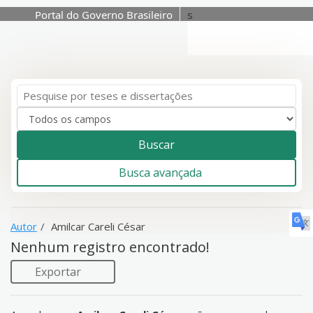
Portal do Governo Brasileiro
s
A sua busca -
Amilcar
Careli César
- não
Pular para o conteúdo
corresponde a nenhum
registro.
Buscar
Busca avançada
Autor
Amilcar Careli César
Nenhum registro encontrado!
Exportar