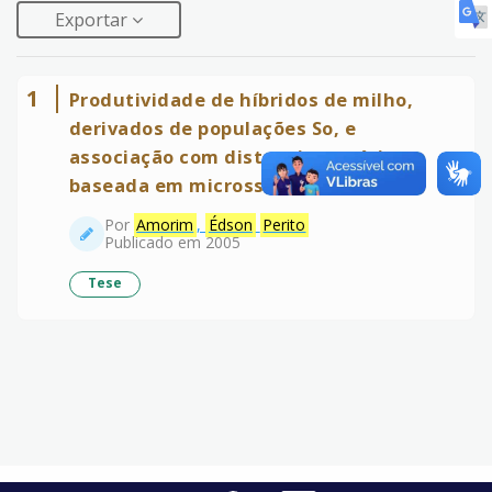
Exportar
1
Produtividade de híbridos de milho,
derivados de populações So, e
associação com distancia genética
baseada em microssatélites
Por
Amorim
,
Édson
Perito
Publicado em 2005
Tese