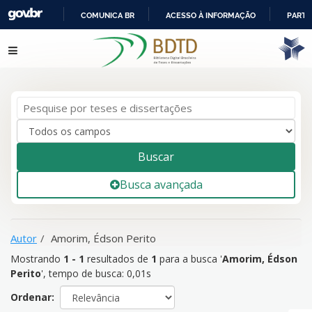
COMUNICA BR
ACESSO À INFORMAÇÃO
PARTI
IR
Mostrando
1 - 1
resultados de
1
para a busca '
Amorim, Édson
Pular para o conteúdo
PARA
Perito
'
O
CONTEÚDO
Buscar
Busca avançada
Autor
Amorim, Édson Perito
Mostrando
1 - 1
resultados de
1
para a busca '
Amorim, Édson
Perito
'
, tempo de busca: 0,01s
Ordenar: