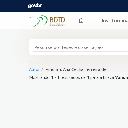
Instituciona
Mostrando
Pular para o conteúdo
1 - 1
resultados de
1
para a busca '
Amorim, Ana Cecí
Autor
Amorim, Ana Cecília Ferreira de
Mostrando
1 - 1
resultados de
1
para a busca '
Amori