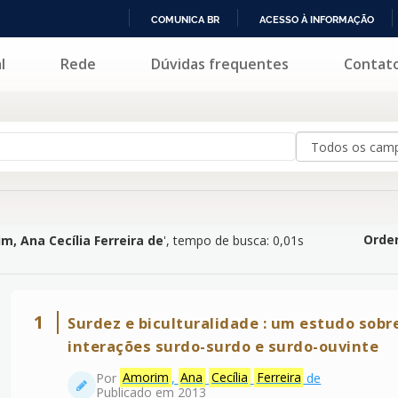
COMUNICA BR
ACESSO À INFORMAÇÃO
IR
l
Rede
Dúvidas frequentes
Contat
lia Ferreira de
'
PARA
O
CONTEÚDO
Orden
m, Ana Cecília Ferreira de
'
, tempo de busca: 0,01s
1
Surdez e biculturalidade : um estudo sobre
interações surdo-surdo e surdo-ouvinte
Por
Amorim
,
Ana
Cecília
Ferreira
de
Publicado em 2013