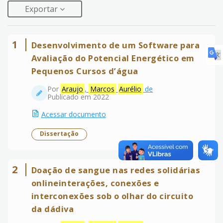
Exportar
1
Desenvolvimento de um Software para
Avaliação do Potencial Energético em
Pequenos Cursos d’água
Por
Araujo
,
Marcos
Aurélio
de
Publicado em 2022
Acessar documento
Dissertação
2
Doação de sangue nas redes solidárias
onlineinterações, conexões e
interconexões sob o olhar do circuito
da dádiva