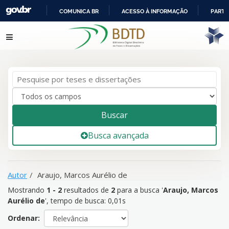
COMUNICA BR
ACESSO À INFORMAÇÃO
PARTI
IR
Mostrando
1 - 2
resultados de
2
para a busca '
Araujo, Marcos
Pular para o conteúdo
PARA
Aurélio de
'
O
CONTEÚDO
Buscar
Busca avançada
Autor
Araujo, Marcos Aurélio de
Mostrando
1 - 2
resultados de
2
para a busca '
Araujo, Marcos
Aurélio de
'
, tempo de busca: 0,01s
Ordenar: