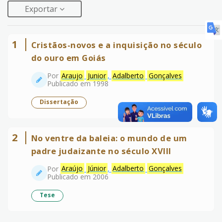
Exportar
1
Cristãos-novos e a inquisição no século
do ouro em Goiás
Por
Araujo
Junior
,
Adalberto
Gonçalves
Publicado em 1998
Dissertação
2
No ventre da baleia: o mundo de um
padre judaizante no século XVIII
Por
Araújo
Júnior
,
Adalberto
Gonçalves
Publicado em 2006
Tese