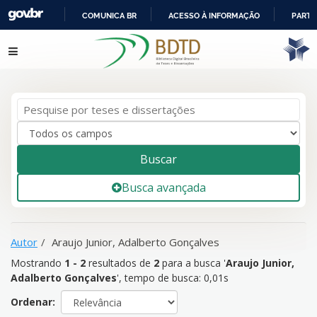
COMUNICA BR
ACESSO À INFORMAÇÃO
PARTI
IR
Mostrando
1 - 2
resultados de
2
para a busca '
Araujo Junior,
Pular para o conteúdo
PARA
Adalberto Gonçalves
'
O
CONTEÚDO
Buscar
Busca avançada
Autor
Araujo Junior, Adalberto Gonçalves
Mostrando
1 - 2
resultados de
2
para a busca '
Araujo Junior,
Adalberto Gonçalves
'
, tempo de busca: 0,01s
Ordenar: