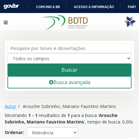
COMUNICA BR
ACESSO À INFORMAÇÃO
PARTI
IR
Mostrando
1 - 1
resultados de
1
para a busca '
Arouche
Pular para o conteúdo
PARA
Sobrinho, Mariano Faustino Martins
'
O
CONTEÚDO
Buscar
Busca avançada
Autor
Arouche Sobrinho, Mariano Faustino Martins
Mostrando
1 - 1
resultados de
1
para a busca '
Arouche
Sobrinho, Mariano Faustino Martins
'
, tempo de busca: 0,00s
Ordenar: