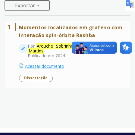
Exportar
1
Momentos localizados em grafeno com
interação spin-órbita Rashba
Por
Arouche
Sobrinho
,
Mariano
Faustino
Martins
Publicado em 2024
Acessar documento
Dissertação