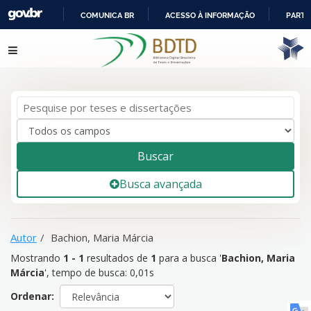
COMUNICA BR
ACESSO À INFORMAÇÃO
PARTI
IR
Mostrando
1 - 1
resultados de
1
para a busca '
Bachion, Maria
Pular para o conteúdo
PARA
Márcia
'
O
CONTEÚDO
Buscar
Busca avançada
Autor
Bachion, Maria Márcia
Mostrando
1 - 1
resultados de
1
para a busca '
Bachion, Maria
Márcia
'
, tempo de busca: 0,01s
Ordenar: