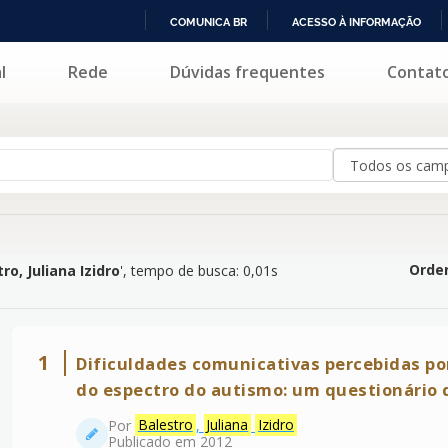
COMUNICA BR
ACESSO À INFORMAÇÃO
IR
l
Rede
Dúvidas frequentes
Contat
 Izidro
'
PARA
O
CONTEÚDO
Orden
ro, Juliana Izidro
'
, tempo de busca: 0,01s
1
Dificuldades comunicativas percebidas por
do espectro do autismo: um questionário
Por
Balestro
,
Juliana
Izidro
Publicado em 2012