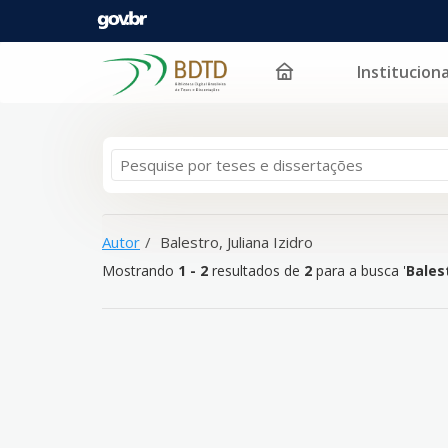
Instituciona
Mostrando
Pular para o conteúdo
1 - 2
resultados de
2
para a busca '
Balestro, Juliana
Autor
Balestro, Juliana Izidro
Mostrando
1 - 2
resultados de
2
para a busca '
Balest