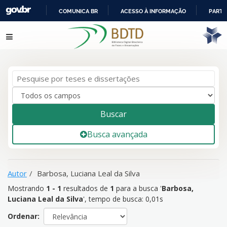
COMUNICA BR
ACESSO À INFORMAÇÃO
PARTI
IR
Mostrando
1 - 1
resultados de
1
para a busca '
Barbosa,
Pular para o conteúdo
PARA
Luciana Leal da Silva
'
O
CONTEÚDO
Buscar
Busca avançada
Autor
Barbosa, Luciana Leal da Silva
Mostrando
1 - 1
resultados de
1
para a busca '
Barbosa,
Luciana Leal da Silva
'
, tempo de busca: 0,01s
Ordenar: