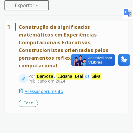
Exportar
1
Construção de significados
matemáticos em Experiências
Computacionais Educativas
Construcionistas orientadas pelos
pensamentos reflexivo e
computacional
Por
Barbosa
,
Luciana
Leal
da
Silva
Publicado em 2024
Acessar documento
Tese