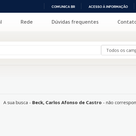
COMUNICA BR
ACESSO À INFORMAÇÃO
IR
l
Rede
Dúvidas frequentes
Contat
e a nenhum registro.
PARA
O
CONTEÚDO
A sua busca -
Beck, Carlos Afonso de Castro
- não correspon