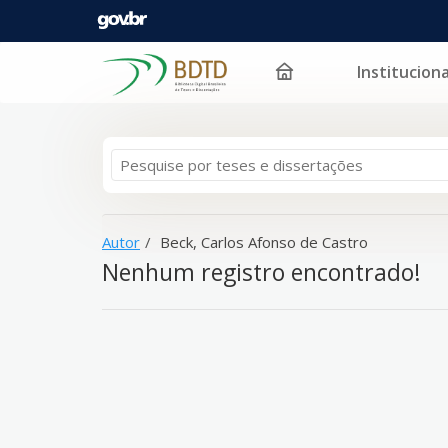
Instituciona
A sua busca -
Pular para o conteúdo
Beck, Carlos Afonso de Castro
- não correspond
Autor
Beck, Carlos Afonso de Castro
Nenhum registro encontrado!