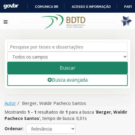
COMUNICA BR
ACESSO À INFORMAÇÃO
PARTI
IR
Mostrando
1 - 1
resultados de
1
para a busca '
Berger, Waldir
Pular para o conteúdo
PARA
Pacheco Santos
'
O
CONTEÚDO
Buscar
Busca avançada
Autor
Berger, Waldir Pacheco Santos
Mostrando
1 - 1
resultados de
1
para a busca '
Berger, Waldir
Pacheco Santos
'
, tempo de busca: 0,01s
Ordenar: