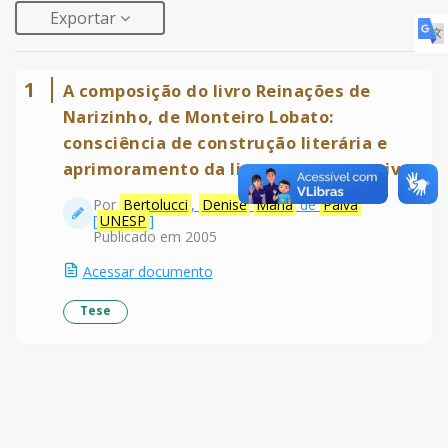
Exportar
1
A composição do livro Reinações de
Narizinho, de Monteiro Lobato:
consciência de construção literária e
aprimoramento da linguagem narrativa
Por
Bertolucci
,
Denise
Maria
de
Paiva
[
UNESP
]
Publicado em 2005
Acessar documento
Tese