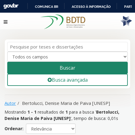
COMUNICA BR
ACESSO À INFORMAÇÃO
PARTI
IR
Mostrando
1 - 1
resultados de
1
para a busca '
Bertolucci,
Pular para o conteúdo
PARA
Denise Maria de Paiva [UNESP]
'
O
CONTEÚDO
Buscar
Busca avançada
Autor
Bertolucci, Denise Maria de Paiva [UNESP]
Mostrando
1 - 1
resultados de
1
para a busca '
Bertolucci,
Denise Maria de Paiva [UNESP]
'
, tempo de busca: 0,01s
Ordenar: