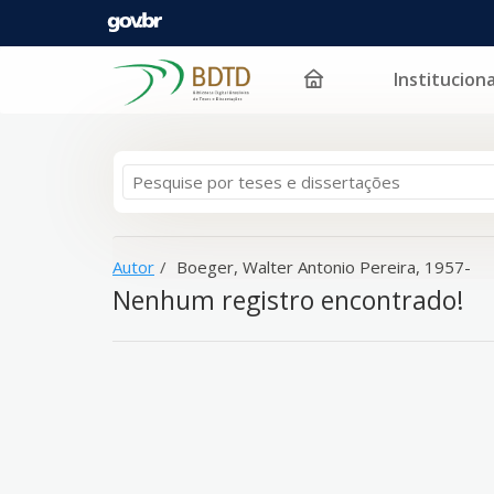
Instituciona
A sua busca -
Pular para o conteúdo
Boeger, Walter Antonio Pereira, 1957-
- não co
Autor
Boeger, Walter Antonio Pereira, 1957-
Nenhum registro encontrado!