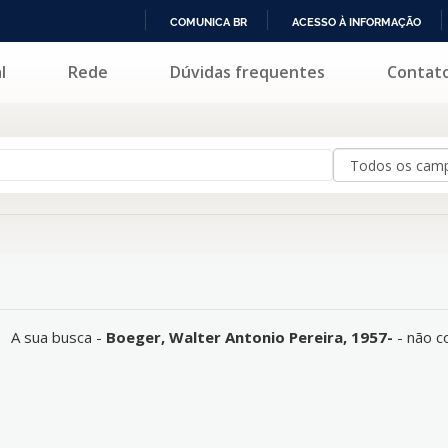
COMUNICA BR
ACESSO À INFORMAÇÃO
IR
l
Rede
Dúvidas frequentes
Contat
rresponde a nenhum registro.
PARA
O
CONTEÚDO
A sua busca -
Boeger, Walter Antonio Pereira, 1957-
- não c