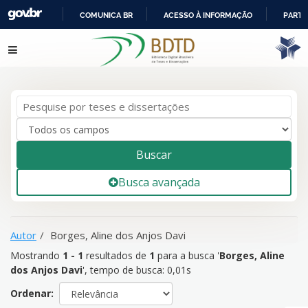
COMUNICA BR
ACESSO À INFORMAÇÃO
PARTI
IR
Mostrando
1 - 1
resultados de
1
para a busca '
Borges, Aline
Pular para o conteúdo
PARA
dos Anjos Davi
'
O
CONTEÚDO
Buscar
Busca avançada
Autor
Borges, Aline dos Anjos Davi
Mostrando
1 - 1
resultados de
1
para a busca '
Borges, Aline
dos Anjos Davi
'
, tempo de busca: 0,01s
Ordenar: