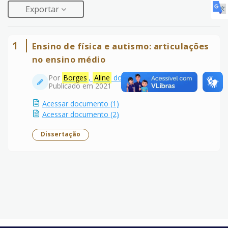
Exportar
1
Ensino de física e autismo: articulações
no ensino médio
Por
Borges
,
Aline
dos
Anjos
Davi
Publicado em 2021
Acessar documento (1)
Acessar documento (2)
Dissertação