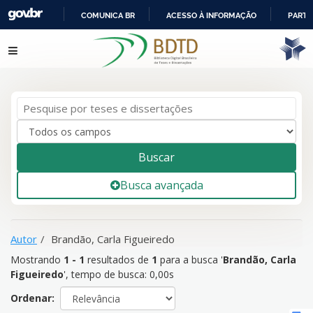
COMUNICA BR
ACESSO À INFORMAÇÃO
PARTI
IR
Mostrando
1 - 1
resultados de
1
para a busca '
Brandão, Carla
Pular para o conteúdo
PARA
Figueiredo
'
O
CONTEÚDO
Buscar
Busca avançada
Autor
Brandão, Carla Figueiredo
Mostrando
1 - 1
resultados de
1
para a busca '
Brandão, Carla
Figueiredo
'
, tempo de busca: 0,00s
Ordenar: