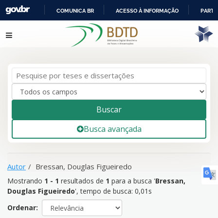
COMUNICA BR
ACESSO À INFORMAÇÃO
PARTI
IR
Mostrando
1 - 1
resultados de
1
para a busca '
Bressan,
Pular para o conteúdo
PARA
Douglas Figueiredo
'
O
CONTEÚDO
Buscar
Busca avançada
Autor
Bressan, Douglas Figueiredo
Mostrando
1 - 1
resultados de
1
para a busca '
Bressan,
Douglas Figueiredo
'
, tempo de busca: 0,01s
Ordenar: