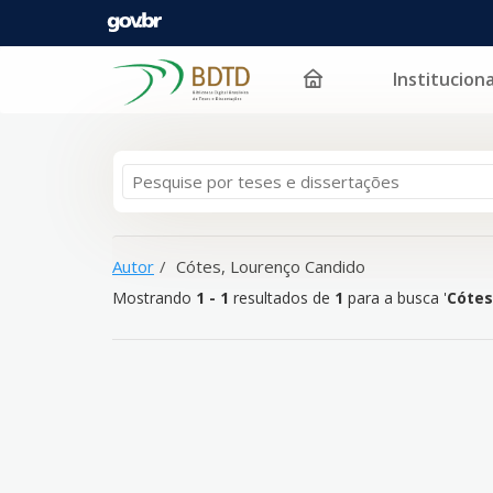
Instituciona
Mostrando
Pular para o conteúdo
1 - 1
resultados de
1
para a busca '
Cótes, Lourenço
Autor
Cótes, Lourenço Candido
Mostrando
1 - 1
resultados de
1
para a busca '
Cótes