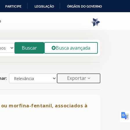
PARTICIPE
LEGISLAÇÃO
ÓRGÃOS DO GOVERNO
o
Buscar
Busca avançada
Exportar
ar:
 ou morfina-fentanil, associados à