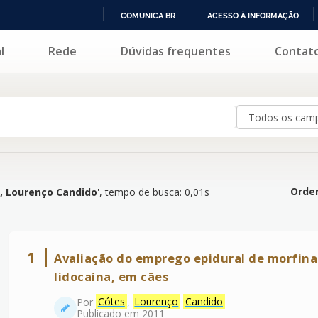
COMUNICA BR
ACESSO À INFORMAÇÃO
IR
l
Rede
Dúvidas frequentes
Contat
 Candido
'
PARA
O
CONTEÚDO
Orden
, Lourenço Candido
'
, tempo de busca: 0,01s
1
Avaliação do emprego epidural de morfina
lidocaína, em cães
Por
Cótes
,
Lourenço
Candido
Publicado em 2011