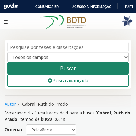
COMUNICA BR
ACESSO À INFORMAÇÃO
PARTI
IR
Mostrando
1 - 1
resultados de
1
para a busca '
Cabral, Ruth do
Pular para o conteúdo
PARA
Prado
'
O
CONTEÚDO
Buscar
Busca avançada
Autor
Cabral, Ruth do Prado
Mostrando
1 - 1
resultados de
1
para a busca '
Cabral, Ruth do
Prado
'
, tempo de busca: 0,01s
Ordenar: