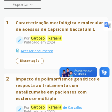
Exportar
1
Caracterização morfológica e molecular
de acessos de Capsicum baccatum L
Por
Cardoso
,
Rafaella
Publicado em 2024
Acessar documento
Dissertação
2
Impacto de polimorfismos genéticos e
resposta ao tratamento com
natalizumabe em pacientes com
esclerose múltipla
Por
Cardoso
,
Rafaella
de Carvalho
Publicado em 2025