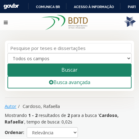
COMUNICA BR
ACESSO À INFORMAÇÃO
PARTI
IR
Mostrando
1 - 2
resultados de
2
para a busca '
Cardoso,
Pular para o conteúdo
PARA
Rafaella
'
O
CONTEÚDO
Buscar
Busca avançada
Autor
Cardoso, Rafaella
Mostrando
1 - 2
resultados de
2
para a busca '
Cardoso,
Rafaella
'
, tempo de busca: 0,02s
Ordenar: