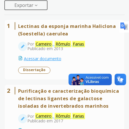
Exportar
1
Lectinas da esponja marinha Haliclona
(Soestella) caerulea
Por
Carneiro
,
Rômulo
Farias
Publicado em 2013
Acessar documento
Dissertação
2
Purificação e caracterização bioquímica
de lectinas ligantes de galactose
isoladas de invertebrados marinhos
Por
Carneiro
,
Rômulo
Farias
Publicado em 2017