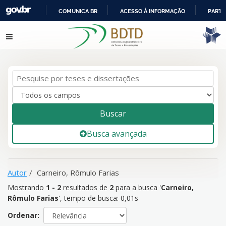
COMUNICA BR
ACESSO À INFORMAÇÃO
PARTI
IR
Mostrando
1 - 2
resultados de
2
para a busca '
Carneiro,
Pular para o conteúdo
PARA
Rômulo Farias
'
O
CONTEÚDO
Buscar
Busca avançada
Autor
Carneiro, Rômulo Farias
Mostrando
1 - 2
resultados de
2
para a busca '
Carneiro,
Rômulo Farias
'
, tempo de busca: 0,01s
Ordenar: