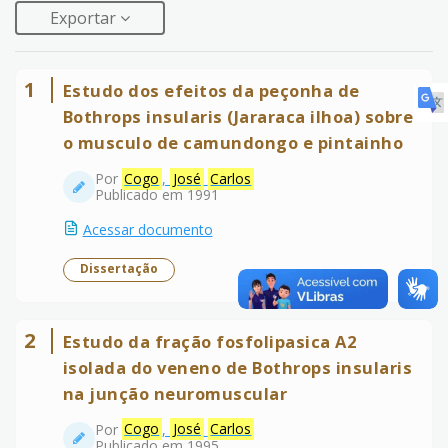
Exportar
1
Estudo dos efeitos da peçonha de
Bothrops insularis (Jararaca ilhoa) sobre
o musculo de camundongo e pintainho
Por
Cogo
,
José
Carlos
Publicado em 1991
Acessar documento
Dissertação
2
Estudo da fração fosfolipasica A2
isolada do veneno de Bothrops insularis
na junção neuromuscular
Por
Cogo
,
José
Carlos
Publicado em 1995