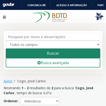
COMUNICA BR
ACESSO À INFORMAÇÃO
PARTI
IR
Mostrando
1 - 2
resultados de
2
para a busca '
Cogo, José
Pular para o conteúdo
PARA
Carlos
'
O
CONTEÚDO
Buscar
Busca avançada
Autor
Cogo, José Carlos
Mostrando
1 - 2
resultados de
2
para a busca '
Cogo, José
Carlos
'
, tempo de busca: 0,01s
Ordenar: