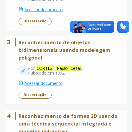
Acessar documento
Dissertação
3
Reconhecimento de objetos
bidimensionais usando modelagem
poligonal.
Por
CORTEZ
,
Paulo
César
.
Publicado em 1992
Acessar documento
Dissertação
4
Reconhecimento de formas 2D usando
uma técnica sequencial integrada e
modelos poligonais.