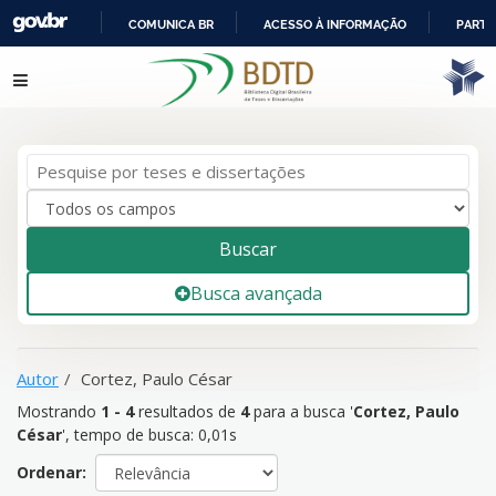
COMUNICA BR
ACESSO À INFORMAÇÃO
PARTI
IR
Mostrando
1 - 4
resultados de
4
para a busca '
Cortez, Paulo
Pular para o conteúdo
PARA
César
'
O
CONTEÚDO
Buscar
Busca avançada
Autor
Cortez, Paulo César
Mostrando
1 - 4
resultados de
4
para a busca '
Cortez, Paulo
César
'
, tempo de busca: 0,01s
Ordenar: