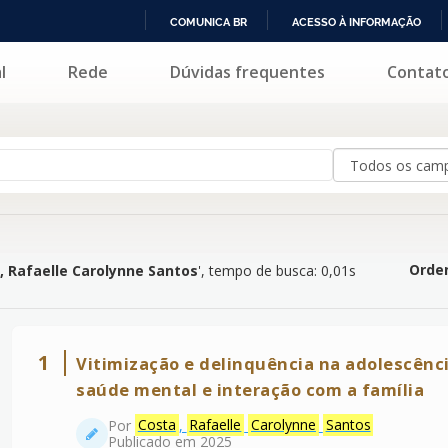
COMUNICA BR
ACESSO À INFORMAÇÃO
IR
l
Rede
Dúvidas frequentes
Contat
 Carolynne Santos
'
PARA
O
CONTEÚDO
Orden
, Rafaelle Carolynne Santos
'
, tempo de busca: 0,01s
1
Vitimização e delinquência na adolescênc
saúde mental e interação com a família
Por
Costa
,
Rafaelle
Carolynne
Santos
Publicado em 2025