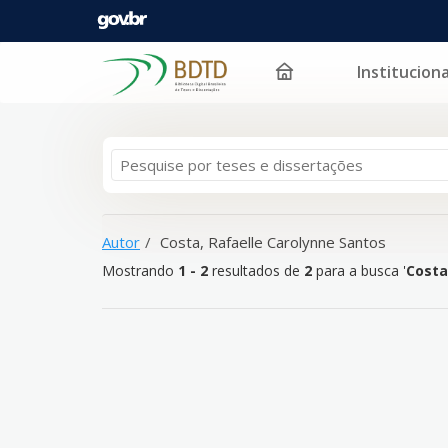
Instituciona
Mostrando
Pular para o conteúdo
1 - 2
resultados de
2
para a busca '
Costa, Rafaelle
Autor
Costa, Rafaelle Carolynne Santos
Mostrando
1 - 2
resultados de
2
para a busca '
Costa