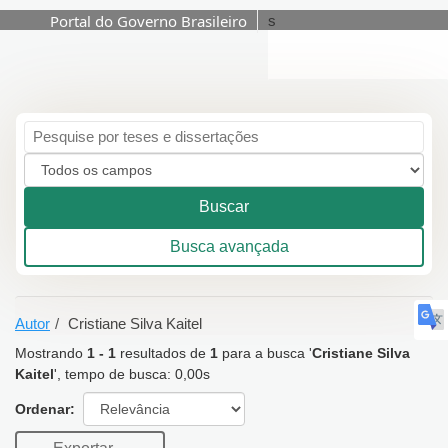
Portal do Governo Brasileiro
s
Mostrando
1 - 1
resultados de
1
para a
Pular para o conteúdo
busca '
Cristiane Silva
Kaitel
'
Buscar
Busca avançada
Autor
Cristiane Silva Kaitel
Mostrando
1 - 1
resultados de
1
para a busca '
Cristiane Silva
Kaitel
'
, tempo de busca: 0,00s
Ordenar:
Exportar