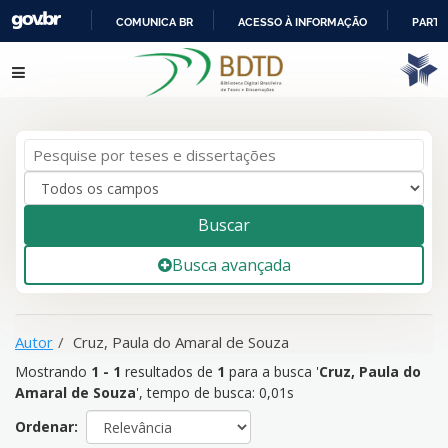
COMUNICA BR
ACESSO À INFORMAÇÃO
PARTI
IR
Mostrando
1 - 1
resultados de
1
para a busca '
Cruz, Paula do
Pular para o conteúdo
PARA
Amaral de Souza
'
O
CONTEÚDO
Buscar
Busca avançada
Autor
Cruz, Paula do Amaral de Souza
Mostrando
1 - 1
resultados de
1
para a busca '
Cruz, Paula do
Amaral de Souza
'
, tempo de busca: 0,01s
Ordenar: