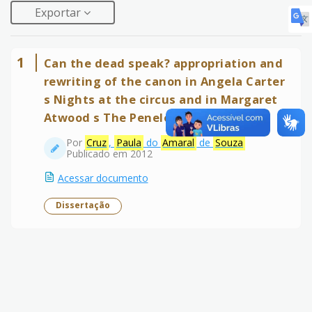
Exportar
1
Can the dead speak? appropriation and
rewriting of the canon in Angela Carter
s Nights at the circus and in Margaret
Atwood s The Penelopiad
Por
Cruz
,
Paula
do
Amaral
de
Souza
Publicado em 2012
Acessar documento
Dissertação