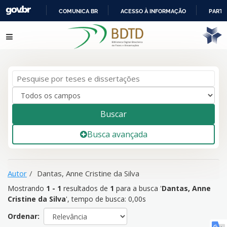
COMUNICA BR
ACESSO À INFORMAÇÃO
PARTI
IR
Mostrando
1 - 1
resultados de
1
para a busca '
Dantas, Anne
Pular para o conteúdo
PARA
Cristine da Silva
'
O
CONTEÚDO
Buscar
Busca avançada
Autor
Dantas, Anne Cristine da Silva
Mostrando
1 - 1
resultados de
1
para a busca '
Dantas, Anne
Cristine da Silva
'
, tempo de busca: 0,00s
Ordenar: