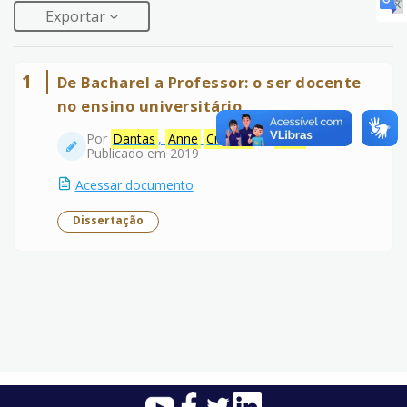
Exportar
1
De Bacharel a Professor: o ser docente
no ensino universitário
Por
Dantas
,
Anne
Cristine
da
Silva
Publicado em 2019
Acessar documento
Dissertação