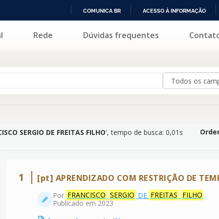
COMUNICA BR
ACESSO À INFORMAÇÃO
IR
l
Rede
Dúvidas frequentes
Contat
IO DE FREITAS FILHO
'
PARA
O
CONTEÚDO
Orden
ISCO SERGIO DE FREITAS FILHO
'
, tempo de busca: 0,01s
1
[pt] APRENDIZADO COM RESTRIÇÃO DE TEM
Por
FRANCISCO
SERGIO
DE
FREITAS
FILHO
Publicado em 2023