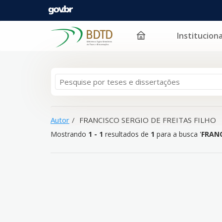
Instituciona
Mostrando
Pular para o conteúdo
1 - 1
resultados de
1
para a busca '
FRANCISCO SERG
Autor
FRANCISCO SERGIO DE FREITAS FILHO
Mostrando
1 - 1
resultados de
1
para a busca '
FRANC