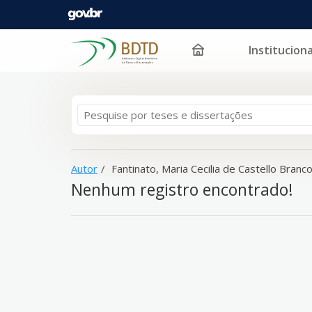
Instituciona
A sua busca -
Pular para o conteúdo
Fantinato, Maria Cecilia de Castello Branco
- n
Autor
Fantinato, Maria Cecilia de Castello Branc
Nenhum registro encontrado!