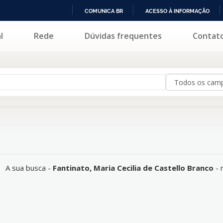
COMUNICA BR
ACESSO À INFORMAÇÃO
IR
l
Rede
Dúvidas frequentes
Contat
ão corresponde a nenhum registro.
PARA
O
CONTEÚDO
o
A sua busca -
Fantinato, Maria Cecilia de Castello Branco
- 