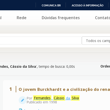
COMUNICA BR
ACESSO À INFORMAÇÃO
IR
l
Rede
Dúvidas frequentes
Contat
o da Silva
'
PARA
O
CONTEÚDO
Orden
ndes, Cássio da Silva
'
, tempo de busca: 0,00s
1
O jovem Burckhardt e a civilização do rena
Por
Fernandes
,
Cássio
da
Silva
Publicado em 1998