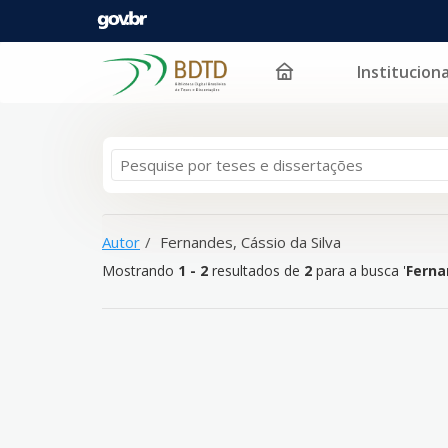
Instituciona
Mostrando
Pular para o conteúdo
1 - 2
resultados de
2
para a busca '
Fernandes, Cássi
Autor
Fernandes, Cássio da Silva
Mostrando
1 - 2
resultados de
2
para a busca '
Ferna