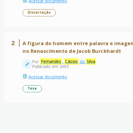
Acessar documento
Dissertação
2
A figura do homem entre palavra e imagem 
no Renascimento de Jacob Burckhardt
Por
Fernandes
,
Cássio
da
Silva
Publicado em 2003
Acessar documento
Tese