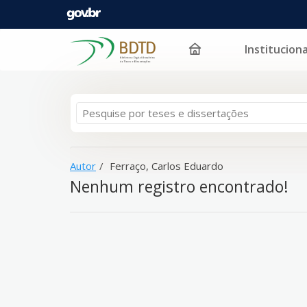
Instituciona
A sua busca -
Pular para o conteúdo
Ferraço, Carlos Eduardo
- não corresponde a nen
Autor
Ferraço, Carlos Eduardo
Nenhum registro encontrado!