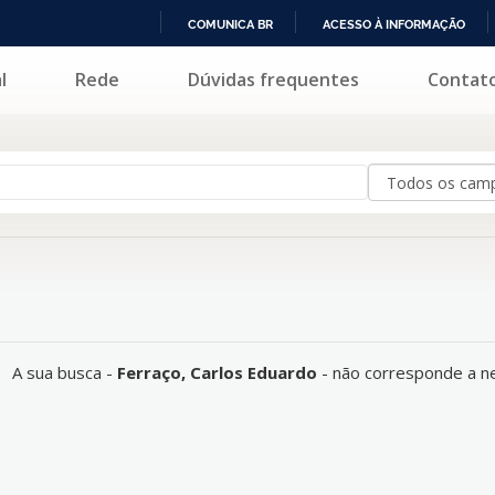
COMUNICA BR
ACESSO À INFORMAÇÃO
IR
l
Rede
Dúvidas frequentes
Contat
hum registro.
PARA
O
CONTEÚDO
A sua busca -
Ferraço, Carlos Eduardo
- não corresponde a n