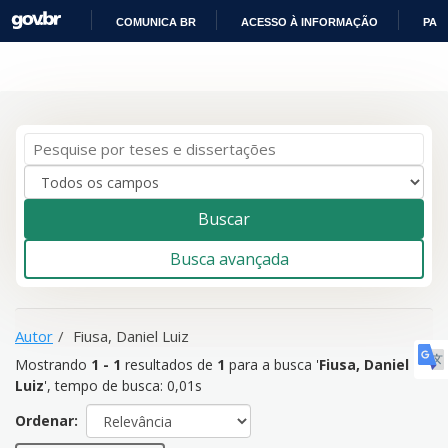
COMUNICA BR
ACESSO À INFORMAÇÃO
PAR
Mostrando
1 - 1
resultados de
1
para a busca '
Fiusa, Daniel
IR
Pular para o conteúdo
Luiz
'
PARA
O
CONTEÚDO
Buscar
Busca avançada
Autor
Fiusa, Daniel Luiz
Mostrando
1 - 1
resultados de
1
para a busca '
Fiusa, Daniel
Luiz
'
, tempo de busca: 0,01s
Ordenar: