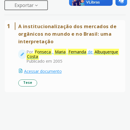
Exportar
1
A institucionalização dos mercados de
orgânicos no mundo e no Brasil: uma
interpretação
Por
Fonseca
,
Maria
Fernanda
de
Albuquerque
Costa
Publicado em 2005
Acessar documento
Tese