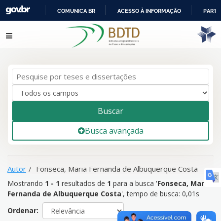
COMUNICA BR
ACESSO À INFORMAÇÃO
PARTI
IR
Mostrando
1 - 1
resultados de
1
para a busca '
Fonseca, Maria
Pular para o conteúdo
PARA
Fernanda de Albuquerque Costa
'
O
CONTEÚDO
Buscar
Busca avançada
Autor
Fonseca, Maria Fernanda de Albuquerque Costa
Mostrando
1 - 1
resultados de
1
para a busca '
Fonseca, Maria
Fernanda de Albuquerque Costa
'
, tempo de busca: 0,01s
Ordenar: