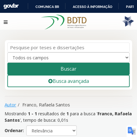
COMUNICA BR
ACESSO À INFORMAÇÃO
PARTI
IR
Mostrando
1 - 1
resultados de
1
para a busca '
Franco, Rafaela
Pular para o conteúdo
PARA
Santos
'
O
CONTEÚDO
Buscar
Busca avançada
Autor
Franco, Rafaela Santos
Mostrando
1 - 1
resultados de
1
para a busca '
Franco, Rafaela
Santos
'
, tempo de busca: 0,01s
Ordenar: