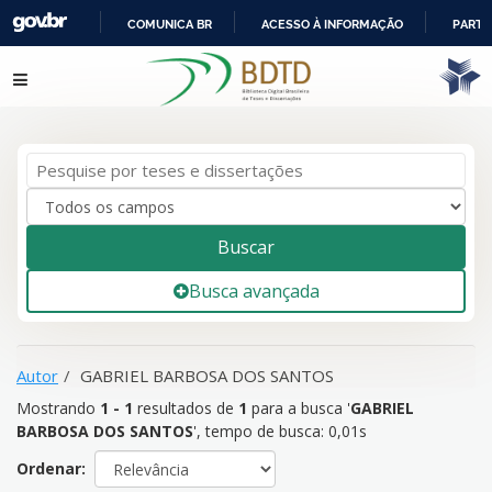
COMUNICA BR
ACESSO À INFORMAÇÃO
PARTI
IR
Mostrando
1 - 1
resultados de
1
para a busca '
GABRIEL
Pular para o conteúdo
PARA
BARBOSA DOS SANTOS
'
O
CONTEÚDO
Buscar
Busca avançada
Autor
GABRIEL BARBOSA DOS SANTOS
Mostrando
1 - 1
resultados de
1
para a busca '
GABRIEL
BARBOSA DOS SANTOS
'
, tempo de busca: 0,01s
Ordenar: