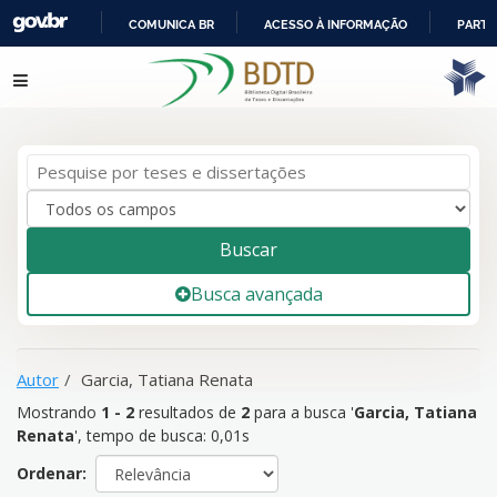
COMUNICA BR
ACESSO À INFORMAÇÃO
PARTI
IR
Mostrando
1 - 2
resultados de
2
para a busca '
Garcia, Tatiana
Pular para o conteúdo
PARA
Renata
'
O
CONTEÚDO
Buscar
Busca avançada
Autor
Garcia, Tatiana Renata
Mostrando
1 - 2
resultados de
2
para a busca '
Garcia, Tatiana
Renata
'
, tempo de busca: 0,01s
Ordenar: