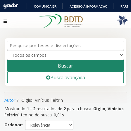
COMUNICA BR
ACESSO À INFORMAÇÃO
PARTI
IR
Mostrando
1 - 2
resultados de
2
para a busca '
Giglio, Vinícius
Pular para o conteúdo
PARA
Feltrin
'
O
CONTEÚDO
Buscar
Busca avançada
Autor
Giglio, Vinícius Feltrin
Mostrando
1 - 2
resultados de
2
para a busca '
Giglio, Vinícius
Feltrin
'
, tempo de busca: 0,01s
Ordenar: