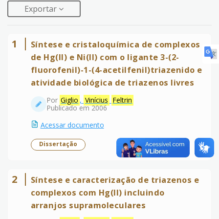
Exportar
1
Síntese e cristaloquímica de complexos
de Hg(II) e Ni(II) com o ligante 3-(2-
fluorofenil)-1-(4-acetilfenil)triazenido e
atividade biológica de triazenos livres
Por
Giglio
,
Vinícius
Feltrin
Publicado em 2006
Acessar documento
Dissertação
2
Síntese e caracterização de triazenos e
complexos com Hg(II) incluindo
arranjos supramoleculares