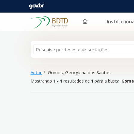
Instituciona
Mostrando
Pular para o conteúdo
1 - 1
resultados de
1
para a busca '
Gomes, Georgia
Autor
Gomes, Georgiana dos Santos
Mostrando
1 - 1
resultados de
1
para a busca '
Gomes