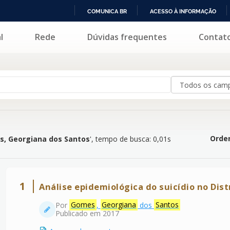
COMUNICA BR
ACESSO À INFORMAÇÃO
IR
l
Rede
Dúvidas frequentes
Contat
na dos Santos
'
PARA
O
CONTEÚDO
Orden
, Georgiana dos Santos
'
, tempo de busca: 0,01s
1
Análise epidemiológica do suicídio no Dist
Por
Gomes
,
Georgiana
dos
Santos
Publicado em 2017