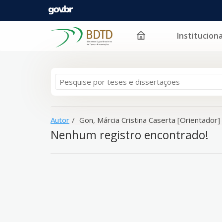
Instituciona
A sua busca -
Pular para o conteúdo
Gon, Márcia Cristina Caserta [Orientador]
- não
Autor
Gon, Márcia Cristina Caserta [Orientador]
Nenhum registro encontrado!