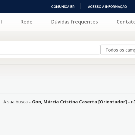
COMUNICA BR
ACESSO À INFORMAÇÃO
IR
l
Rede
Dúvidas frequentes
Contat
 corresponde a nenhum registro.
PARA
O
CONTEÚDO
A sua busca -
Gon, Márcia Cristina Caserta [Orientador]
- n