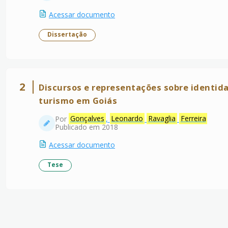
Acessar documento
Dissertação
2
Discursos e representações sobre identidad
turismo em Goiás
Por
Gonçalves
,
Leonardo
Ravaglia
Ferreira
Publicado em 2018
Acessar documento
Tese