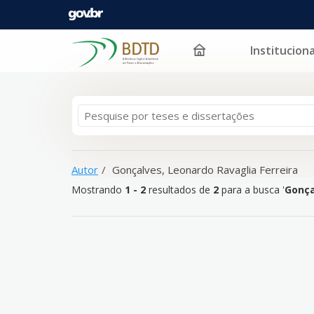
Instituciona
Mostrando
Pular para o conteúdo
1 - 2
resultados de
2
para a busca '
Gonçalves, Leon
Autor
Gonçalves, Leonardo Ravaglia Ferreira
Mostrando
1 - 2
resultados de
2
para a busca '
Gonça