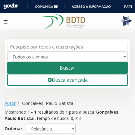
COMUNICA BR
ACESSO À INFORMAÇÃO
PARTI
IR
Mostrando
1 - 1
resultados de
1
para a busca '
Gonçalves,
Pular para o conteúdo
PARA
Paulo Batista
'
O
CONTEÚDO
Buscar
Busca avançada
Autor
Gonçalves, Paulo Batista
Mostrando
1 - 1
resultados de
1
para a busca '
Gonçalves,
Paulo Batista
'
, tempo de busca: 0,01s
Ordenar: