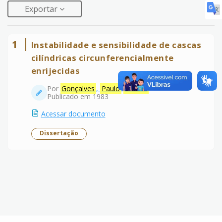
Exportar
1
Instabilidade e sensibilidade de cascas
cilíndricas circunferencialmente
enrijecidas
Por
Gonçalves
,
Paulo
Batista
Publicado em 1983
Acessar documento
Dissertação