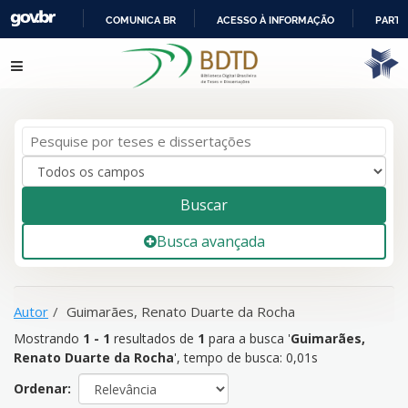
COMUNICA BR
ACESSO À INFORMAÇÃO
PARTI
IR
Mostrando
1 - 1
resultados de
1
para a busca '
Guimarães,
Pular para o conteúdo
PARA
Renato Duarte da Rocha
'
O
CONTEÚDO
Buscar
Busca avançada
Autor
Guimarães, Renato Duarte da Rocha
Mostrando
1 - 1
resultados de
1
para a busca '
Guimarães,
Renato Duarte da Rocha
'
, tempo de busca: 0,01s
Ordenar: