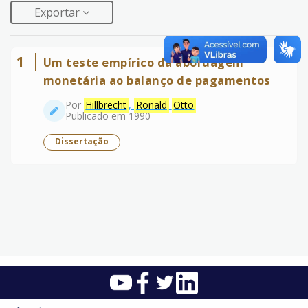
Exportar
1
Um teste empírico da abordagem
monetária ao balanço de pagamentos
Por
Hillbrecht
,
Ronald
Otto
Publicado em 1990
Dissertação