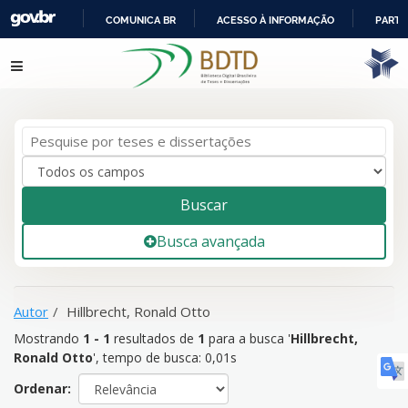
COMUNICA BR
ACESSO À INFORMAÇÃO
PARTI
IR
Mostrando
1 - 1
resultados de
1
para a busca '
Hillbrecht,
Pular para o conteúdo
PARA
Ronald Otto
'
O
CONTEÚDO
Buscar
Busca avançada
Autor
Hillbrecht, Ronald Otto
Mostrando
1 - 1
resultados de
1
para a busca '
Hillbrecht,
Ronald Otto
'
, tempo de busca: 0,01s
Ordenar: